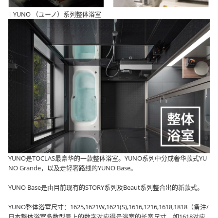
| YUNO （ユーノ）系列整体浴室
YUNO是TOCLAS最豪华的一款整体浴室。YUNO系列中分成奢华款式YU
NO Grande，以及走轻奢路线的YUNO Base。
YUNO Base是由目前现有的STORY系列及Beaut系列整合出的新款式。
YUNO整体浴室尺寸：1625,1621W,1621(S),1616,1216,1618,1818（备注/
日本整体浴室多数型号上的数字对应得是浴室的长宽尺寸，如1618对应