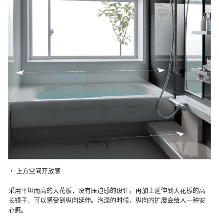
・ 上方空间开放感
采用平坦而高的天花板，没有压迫感的设计。再加上延伸到天花板的高
长镜子，可以感受到纵向延伸。泡澡的时候，纵向的扩展会给人一种安
心感。