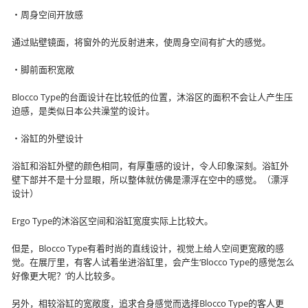
・周身空间开放感
通过贴壁镜面，将窗外的光反射进来，使周身空间有扩大的感觉。
・脚前面积宽敞
Blocco Type的台面设计在比较低的位置，沐浴区的面积不会让人产生压
迫感，是类似日本公共澡堂的设计。
・浴缸的外壁设计
浴缸和浴缸外壁的颜色相同，有厚重感的设计，令人印象深刻。浴缸外
壁下部并不是十分显眼，所以整体就仿佛是漂浮在空中的感觉。（漂浮
设计）
Ergo Type的沐浴区空间和浴缸宽度实际上比较大。
但是，Blocco Type有着时尚的直线设计，视觉上给人空间更宽敞的感
觉。在展厅里，有客人试着坐进浴缸里，会产生‘Blocco Type的感觉怎么
好像更大呢？’的人比较多。
另外，相较浴缸的宽敞度，追求合身感觉而选择Blocco Type的客人更