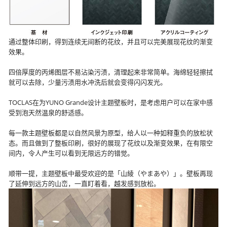
通过整体印刷，得到连续无间断的花纹，并且可以完美展现花纹的渐变
效果。
四倍厚度的丙烯图层不易沾染污渍，清理起来非常简单。海绵轻轻擦拭
就可以去除，少量污渍用水冲洗后就会变得闪闪发光。
TOCLAS在为YUNO Grande设计主题壁板时，是考虑用户可以在家中感
受到泡天然温泉的舒适感。
每一款主题壁板都是以自然风景为原型，给人以一种如释重负的放松状
态。而且做到了整板印刷，很好的展现了花纹以及渐变效果，在有限空
间内，令人产生可以看到无限远方的错觉。
顺带一提，主题壁板中最受欢迎的是「山綾（やまあや）」。壁板再现
了延伸到远方的山峦，一直盯着看，越发感到放松。