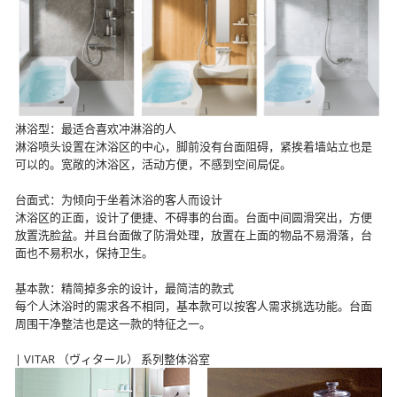
淋浴型：最适合喜欢冲淋浴的人
淋浴喷头设置在沐浴区的中心，脚前没有台面阻碍，紧挨着墙站立也是
可以的。宽敞的沐浴区，活动方便，不感到空间局促。
台面式：为倾向于坐着沐浴的客人而设计
沐浴区的正面，设计了便捷、不碍事的台面。台面中间圆滑突出，方便
放置洗脸盆。并且台面做了防滑处理，放置在上面的物品不易滑落，台
面也不易积水，保持卫生。
基本款：精简掉多余的设计，最简洁的款式
每个人沐浴时的需求各不相同，基本款可以按客人需求挑选功能。台面
周围干净整洁也是这一款的特征之一。
| VITAR （ヴィタール） 系列整体浴室