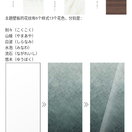
主题壁板的花纹有6个样式13个花色，分别是：
刻々（こくこく）
山綾（やまあや）
白波（しらなみ）
水泡（みなわ）
流石（ながれいし）
悠木（ゆうぼく）