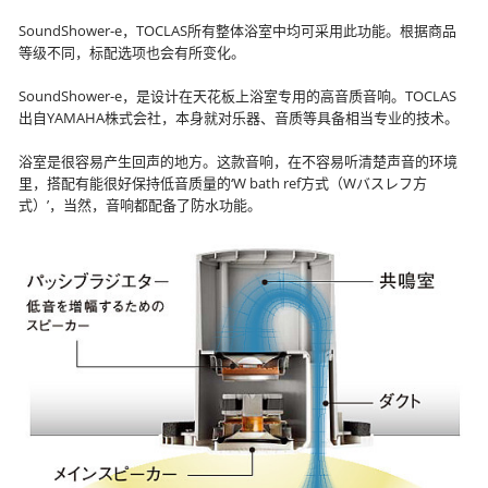
SoundShower-e，TOCLAS所有整体浴室中均可采用此功能。根据商品
等级不同，标配选项也会有所变化。
SoundShower-e，是设计在天花板上浴室专用的高音质音响。TOCLAS
出自YAMAHA株式会社，本身就对乐器、音质等具备相当专业的技术。
浴室是很容易产生回声的地方。这款音响，在不容易听清楚声音的环境
里，搭配有能很好保持低音质量的‘W bath ref方式（Wバスレフ方
式）’，当然，音响都配备了防水功能。