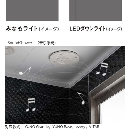
| SoundShower-e（音乐系统）
对应款式： YUNO Grande；YUNO Base；every；VITAR