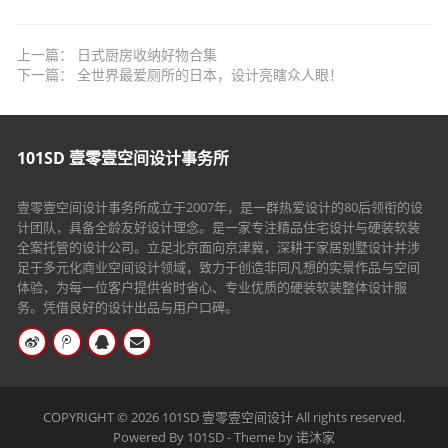
上一篇：
日式厨房收纳好物合集
下一篇：
全世界最爱厕所的日本，设计亮瞎众人眼！
101SD 壹零壹空间设计事务所
壹零壹空间设计事务所成立于2007年，是一群热爱设计的80后领衔的设
计团队，具备全龄友好设计理念。是一家专注精品住宅设计与硬装软装
全案托管的设计公司。立足北京面向京津冀，深耕于家居别墅设计并涉
足于多元化商业空间设计领域，致力于创造非同凡想的实景作品与空间
体验，为每一位客户提供省时省心、专业优质的硬装软装整体设计服
务。凭借良好的设计出品与用户口碑。
COPYRIGHT © 2026 101SD 壹零壹空间设计
All rights reserved.
Powered By
101SD
- Theme by
诺沐家